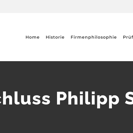
Home
Historie
Firmenphilosophie
Prü
hluss Philipp S