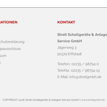
ATIONEN
KONTAKT
Streit Schaltgeräte & Anlag
Service GmbH
chutzerklärung
Jägerweg 3
gsausschluss
50374 Erftstadt
ssum
t
Telefon: 02235 / 98754-0
Telefax: 02235 / 98754-13
E-Mail:
info@streitgmbh.de
COPYRIGHT
2026 Streit Schaltgeräte & Anlagen Service GmbH |
www.streitgmbh.de