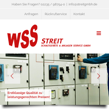
Zum
Haben Sie Fragen? 02235 / 98754-0
|
info@streitgmbh.de
Inhalt
Anfragen
Rückrufservice
Kontakt
springen
Erstklassige Qualität zu
leistungsgerechten Preisen!